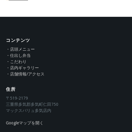
コンテンツ
・店頭メニュー
・仕出し弁当
・こだわり
・店内ギャラリー
・店舗情報/アクセス
住所
〒519-2179
三重県多気郡多気町仁田750
マックスバリュ多気店内
Googleマップを開く