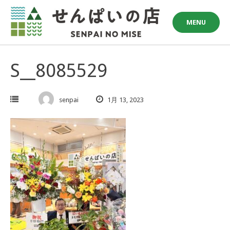
Skip
to
MENU
content
S__8085529
senpai
1月 13, 2023