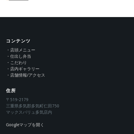
コンテンツ
・店頭メニュー
・仕出し弁当
・こだわり
・店内ギャラリー
・店舗情報/アクセス
住所
〒519-2179
三重県多気郡多気町仁田750
マックスバリュ多気店内
Googleマップを開く