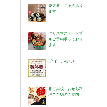
恵方巻 ご予約承り
ます
クリスマスオードブ
ルご予約承っており
ます。
投
(タイトルなし)
稿
4006
相可高校 おせち料
理ご予約のご案内