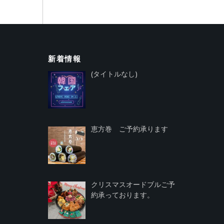
新着情報
投
(タイトルなし)
稿
4018
恵方巻 ご予約承ります
クリスマスオードブルご予
約承っております。