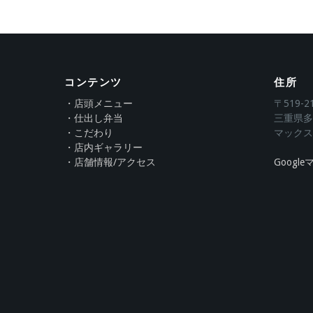
コンテンツ
住所
・店頭メニュー
〒519-2
・仕出し弁当
三重県多
・こだわり
マックス
・店内ギャラリー
・店舗情報/アクセス
Googl