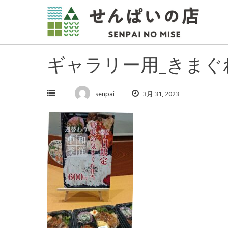
Skip
to
content
ギャラリー用_きまぐれ_p
senpai
3月 31, 2023