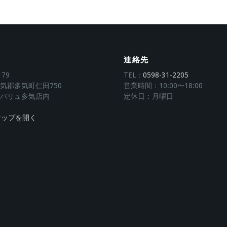
連絡先
179
TEL：
0598-31-2205
気郡多気町仁田750
営業時間：10:00〜18:00
バリュ多気店内
定休日：月曜日
eマップを開く