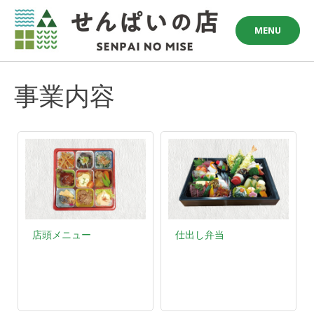
Skip
to
MENU
content
事業内容
店頭メニュー
仕出し弁当